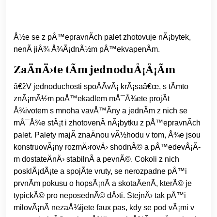
Å½e se z pÅ™epravnÃ­ch
palet
zhotovuje nÃ¡bytek,
nenÃ­ jiÅ¾ Å¾Ã¡dnÃ½m pÅ™ekvapenÃ­m.
ZaÄnÄ›te tÃ­m jednoduÅ¡Å¡Ã­m
â€žV jednoduchosti spoÄÃ­vÃ¡ krÃ¡saâ€œ, s tÃ­mto
znÃ¡mÃ½m poÅ™ekadlem mÅ¯Å¾ete projÃ­t
Å¾ivotem s mnoha vavÅ™Ã­ny a jednÃ­m z nich se
mÅ¯Å¾e stÃ¡t i zhotovenÃ­ nÃ¡bytku z pÅ™epravnÃ­ch
palet. Palety majÃ­ znaÄnou vÃ½hodu v tom, Å¾e jsou
konstruovÃ¡ny rozmÄ›rovÄ› shodnÃ© a pÅ™edevÅ¡Ã­
m dostateÄnÄ› stabilnÃ­ a pevnÃ©. Cokoli z nich
posklÃ¡dÃ¡te a spojÃ­te vruty, se nerozpadne pÅ™i
prvnÃ­m pokusu o hopsÃ¡nÃ­ a skotaÄenÃ­, kterÃ© je
typickÃ© pro neposednÃ© dÄ›ti. StejnÄ› tak pÅ™i
milovÃ¡nÃ­ nezaÅ¾ijete faux pas, kdy se pod vÃ¡mi v