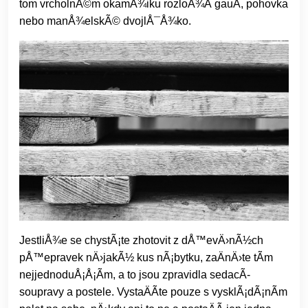
tom vrcholnÃ©m okamÅ¾iku rozloÅ¾Ã­ gauÄ, pohovka
nebo manÅ¾elskÃ© dvojlÅ¯Å¾ko.
JestliÅ¾e se chystÃ¡te zhotovit z dÅ™evÄ›nÃ½ch
pÅ™epravek nÄ›jakÃ½ kus nÃ¡bytku, zaÄnÄ›te tÃ­m
nejjednoduÅ¡Å¡Ã­m, a to jsou zpravidla sedacÃ­
soupravy a postele. VystaÄÃ­te pouze s vysklÃ¡dÃ¡nÃ­m