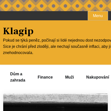
Skip
Menu
to
content
Klagip
Pokud se týká peněz, počínají si lidé nejednou dost nezodpo
Sice je chrání před zloději, ale nechají současně inflaci, aby j
znehodnocovala.
Dům a
Finance
Muži
Nakupování
zahrada