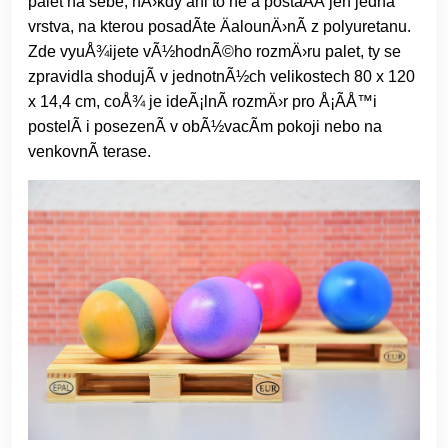
palet na sebe, nÄ›kdy ani to ne a postaÄÃ­ jen jedna
vrstva, na kterou posadÃ­te ÄalounÄ›nÃ­ z polyuretanu.
Zde vyuÅ¾ijete vÃ½hodnÃ©ho rozmÄ›ru palet, ty se
zpravidla shodujÃ­ v jednotnÃ½ch velikostech 80 x 120
x 14,4 cm, coÅ¾ je ideÃ¡lnÃ­ rozmÄ›r pro Å¡Ã­Å™i
postelÃ­ i posezenÃ­ v obÃ½vacÃ­m pokoji nebo na
venkovnÃ­ terase.