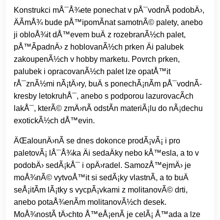
Konstrukci mÅ¯Å¾ete ponechat v pÅ¯vodnÃ­ podobÄ›,
ÄÃ­mÅ¾ bude pÅ™ipomÃ­nat samotnÃ© palety, anebo
ji obloÅ¾it dÅ™evem buÄ z rozebranÃ½ch palet,
pÅ™Ã­padnÄ› z hoblovanÃ½ch prken Äi palubek
zakoupenÃ½ch v hobby marketu. Povrch prken,
palubek i opracovanÃ½ch palet lze opatÅ™it
rÅ¯znÃ½mi nÃ¡tÄ›ry, buÄ s ponechÃ¡nÃ­m pÅ¯vodnÃ­
kresby letokruhÅ¯, anebo s podporou lazurovacÃ­ch
lakÅ¯, kterÃ© zmÄ›nÃ­ odstÃ­n materiÃ¡lu do nÃ¡dechu
exotickÃ½ch dÅ™evin.
ÄŒalounÄ›nÃ­ se dnes dokonce prodÃ¡vÃ¡ i pro
paletovÃ¡ lÅ¯Å¾ka Äi sedaÄky nebo kÅ™esla, a to v
podobÄ› sedÃ¡kÅ¯ i opÄ›radel. SamozÅ™ejmÄ› je
moÅ¾nÃ© vytvoÅ™it si sedÃ¡ky vlastnÃ­, a to buÄ
seÅ¡itÃ­m lÃ¡tky s vycpÃ¡vkami z molitanovÃ© drti,
anebo potaÅ¾enÃ­m molitanovÃ½ch desek.
MoÅ¾nostÃ­ tÄ›chto Å™eÅ¡enÃ­ je celÃ¡ Å™ada a lze