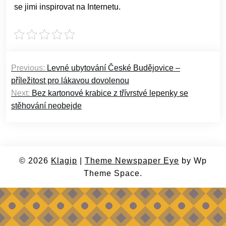
se jimi inspirovat na Internetu.
Navigace
Previous:
Levné ubytování České Budějovice –
pro
příležitost pro lákavou dovolenou
příspěvek
Next:
Bez kartonové krabice z třívrstvé lepenky se
stěhování neobejde
© 2026
Klagip
|
Theme Newspaper Eye
by Wp
Theme Space.