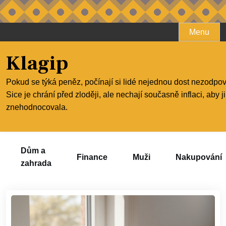
Skip
Menu
to
content
Klagip
Pokud se týká peněz, počínají si lidé nejednou dost nezodpo
Sice je chrání před zloději, ale nechají současně inflaci, aby j
znehodnocovala.
Dům a
Finance
Muži
Nakupování
zahrada