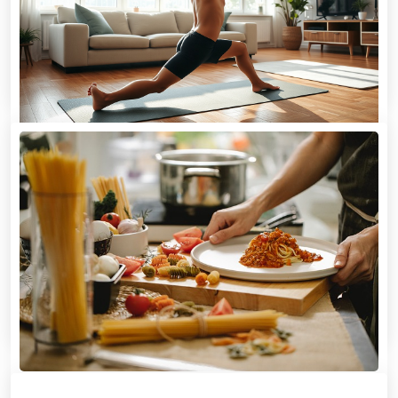
Uvažujete nad tím, že byste investovali do SEO
optimalizace, a spolu s tím i do tvorby PR článků?
Optimalizace jde
DŮM A ZAHRADA
Domácí posilovna
Rádi byste posílili celé tělo, ale do posilovny mezi
hekající a zpocené lidi se vám moc nechce. Nebo se
stydíte