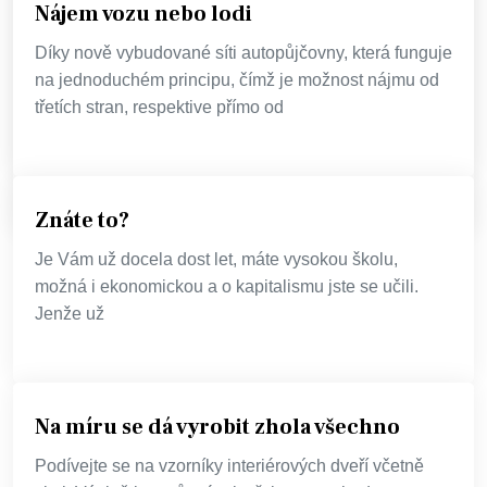
Nájem vozu nebo lodi
FINANCE
Jaké vlastnosti musí mít kuchyňské
Díky nově vybudované síti autopůjčovny, která funguje
pracovní desky
na jednoduchém principu, čímž je možnost nájmu od
třetích stran, respektive přímo od
Říká se, že kuchyně je srdcem domova. Právě zde se
totiž vaří jídlo, tedy něco, co k životu nezbytně
potřebujeme.
Znáte to?
Je Vám už docela dost let, máte vysokou školu,
možná i ekonomickou a o kapitalismu jste se učili.
Jenže už
Na míru se dá vyrobit zhola všechno
Podívejte se na vzorníky interiérových dveří včetně