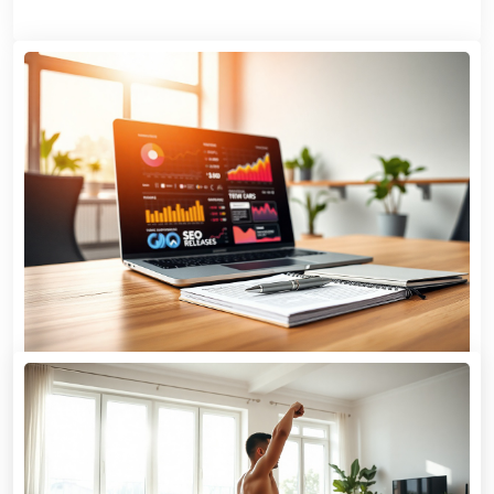
MUŽI
Revoluční a tematické PR články za
skvělé ceny