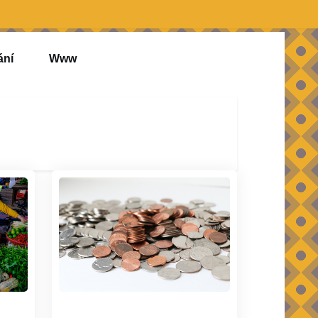
ání
Www