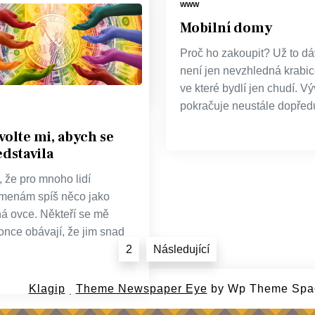
WWW
tě není pravidlem, že musí
Mobilní domy
 sjednána jen za účelem
zení vlastního bydlení.
Proč ho zakoupit? Už to d
otéka je
není jen nevzhledná krabic
ve které bydlí jen chudí. Vý
pokračuje neustále dopřed
olte mi, abych se
dstavila
 že pro mnoho lidí
menám spíš něco jako
ná ovce. Někteří se mě
once obávají, že jim snad
1
2
Následující
2026
Klagip
|
Theme Newspaper Eye
by Wp Theme Spa