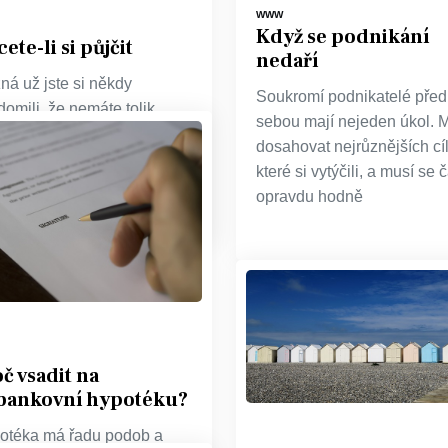
WWW
Když se podnikání
ete-li si půjčit
nedaří
ná už jste si někdy
Soukromí podnikatelé před
omili, že nemáte tolik
sebou mají nejeden úkol. 
z, kolik byste jich chtěli
dosahovat nejrůznějších cíl
 Možná jste dokonce pocítili
které si vytýčili, a musí se 
ostatek
opravdu hodně
č vsadit na
bankovní hypotéku?
otéka má řadu podob a