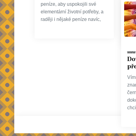
urči
peníze, aby uspokojili své
být
elementární životní potřeby, a
poří
raději i nějaké peníze navíc,
Hyp
WWW
Dov
pře
Vím,
zna
čer
dok
Stránkování
chci
příspěvků
© 