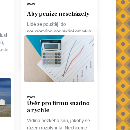
WWW
Aby peníze nescházely
Lidé se pouštějí do
soukromého podnikání obvykle
Musí
především s vidinou toho, že
ů,
jim to zajistí spokojený život v
často
dostatku. Zatímco
WWW
Úvěr pro firmu snadno
a rychle
Vidina hezkého snu, jakoby se
rázem rozplynula. Nechceme