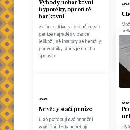
Výhody nebankovní
WWW
hypotéky, oproti té
Chc
bankovní
Mož
Zatímco dříve si lidé půjčovali
uvěd
peníze nejraději v bance,
peně
jelikož jiné instituty se hemžily
mít.
podvodníky, dnes je na trhu
ned
spousta
WWW
WWW
Pro
Ne vždy stačí peníze
ne
Lidé potřebují své finanční
Hyp
zajištění. Tedy potřebují