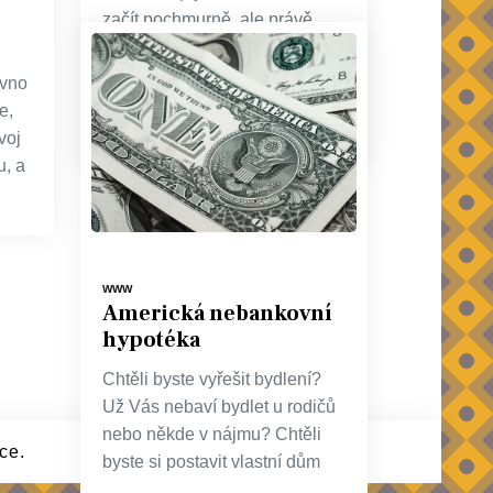
začít pochmurně, ale právě
zoufalství, špatná finanční
situace, krach nebo podnikání
ávno
kde
e,
voj
u, a
WWW
Americká nebankovní
hypotéka
Chtěli byste vyřešit bydlení?
Už Vás nebaví bydlet u rodičů
nebo někde v nájmu? Chtěli
ce.
byste si postavit vlastní dům