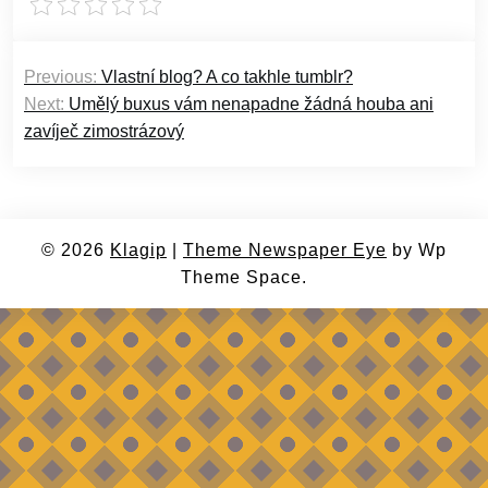
Navigace
Previous:
Vlastní blog? A co takhle tumblr?
pro
Next:
Umělý buxus vám nenapadne žádná houba ani
příspěvek
zavíječ zimostrázový
© 2026
Klagip
|
Theme Newspaper Eye
by Wp
Theme Space.