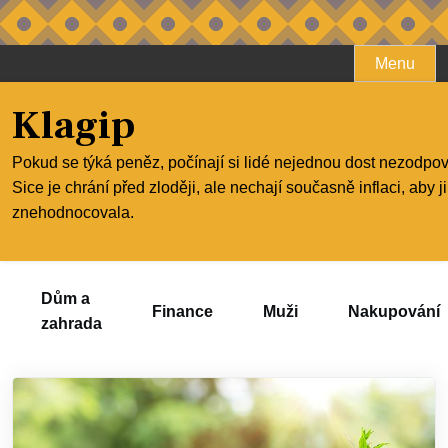
Skip
Menu
to
content
Klagip
Pokud se týká peněz, počínají si lidé nejednou dost nezodpo
Sice je chrání před zloději, ale nechají současně inflaci, aby j
znehodnocovala.
Dům a
Finance
Muži
Nakupování
zahrada