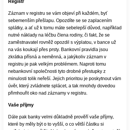
Registr
Záznam v registru se vám objeví při každém, byť
sebemenším přešlapu. Opozdíte se se zaplacením
splátky, a ať už k tomu máte sebelepší důvod, například
nutné náklady na léčbu člena rodiny, či fakt, že se
zaměstnavatel rovněž opozdil s výplatou, v bance už
na vás koukají přes prsty. Bankovní pravidla jsou
zkrátka přísná a neměnná, a jakýkoliv záznam v
registru je pak velkým problémem. Naproti tomu
nebankovní společnosti tyto drobné přestupky z
minulosti tolik neřeší. Jejich prioritou je poskytnout vám
úvěr, který zvládnete splácet, a tak mnohdy dovedou
přimhouřit oko nad záznamy v registru.
Vaše příjmy
Dále pak banky velmi důkladně prověří vaše příjmy,
které by měly být o to vyšší, o co větší částku si