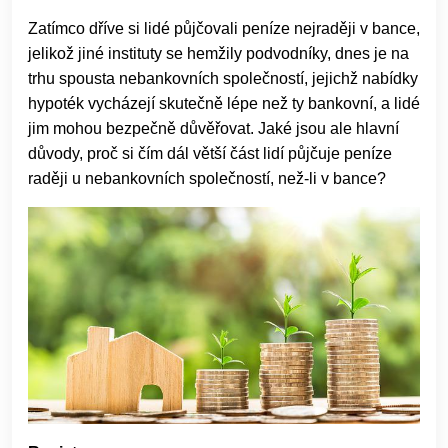
Zatímco dříve si lidé půjčovali peníze nejraději v bance,
jelikož jiné instituty se hemžily podvodníky, dnes je na
trhu spousta nebankovních společností, jejichž nabídky
hypoték vycházejí skutečně lépe než ty bankovní, a lidé
jim mohou bezpečně důvěřovat. Jaké jsou ale hlavní
důvody, proč si čím dál větší část lidí půjčuje peníze
raději u nebankovních společností, než-li v bance?