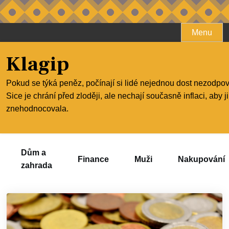
Skip
Menu
to
content
Klagip
Pokud se týká peněz, počínají si lidé nejednou dost nezodpo
Sice je chrání před zloději, ale nechají současně inflaci, aby j
znehodnocovala.
Dům a
Finance
Muži
Nakupování
zahrada