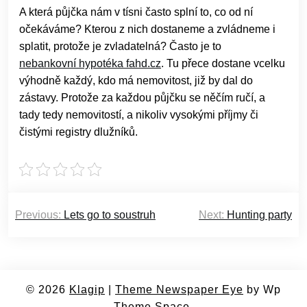
A která půjčka nám v tísni často splní to, co od ní
očekáváme? Kterou z nich dostaneme a zvládneme i
splatit, protože je zvladatelná? Často je to
nebankovní hypotéka fahd.cz
. Tu přece dostane vcelku
výhodně každý, kdo má nemovitost, již by dal do
zástavy. Protože za každou půjčku se něčím ručí, a
tady tedy nemovitostí, a nikoliv vysokými příjmy či
čistými registry dlužníků.
Navigace
Previous:
Lets go to soustruh
Next:
Hunting party
pro
příspěvek
© 2026
Klagip
|
Theme Newspaper Eye
by Wp
Theme Space.