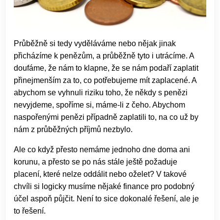
Průběžně si tedy vyděláváme nebo nějak jinak
přicházíme k penězům, a průběžně tyto i utrácíme. A
doufáme, že nám to klapne, že se nám podaří zaplatit
přinejmenším za to, co potřebujeme mít zaplacené. A
abychom se vyhnuli riziku toho, že někdy s penězi
nevyjdeme, spoříme si, máme-li z čeho. Abychom
naspořenými penězi případně zaplatili to, na co už by
nám z průběžných příjmů nezbylo.
Ale co když přesto nemáme jednoho dne doma ani
korunu, a přesto se po nás stále ještě požaduje
placení, které nelze oddálit nebo oželet? V takové
chvíli si logicky musíme nějaké finance pro podobný
účel aspoň půjčit. Není to sice dokonalé řešení, ale je
to řešení.