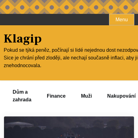
Skip
Menu
to
content
Klagip
Pokud se týká peněz, počínají si lidé nejednou dost nezodpo
Sice je chrání před zloději, ale nechají současně inflaci, aby j
znehodnocovala.
Dům a
Finance
Muži
Nakupování
zahrada