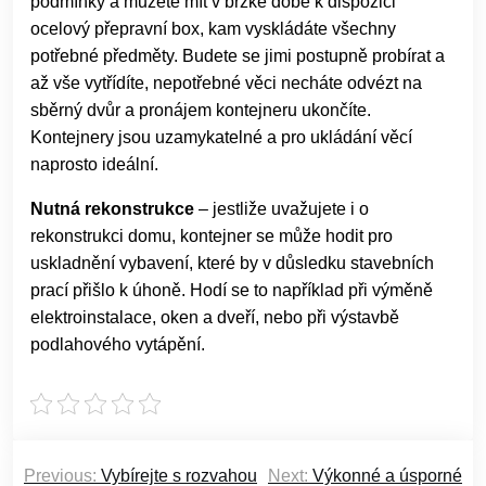
podmínky a můžete mít v brzké době k dispozici
ocelový přepravní box, kam vyskládáte všechny
potřebné předměty. Budete se jimi postupně probírat a
až vše vytřídíte, nepotřebné věci necháte odvézt na
sběrný dvůr a pronájem kontejneru ukončíte.
Kontejnery jsou uzamykatelné a pro ukládání věcí
naprosto ideální.
Nutná rekonstrukce
– jestliže uvažujete i o
rekonstrukci domu, kontejner se může hodit pro
uskladnění vybavení, které by v důsledku stavebních
prací přišlo k úhoně. Hodí se to například při výměně
elektroinstalace, oken a dveří, nebo při výstavbě
podlahového vytápění.
Navigace
Previous:
Vybírejte s rozvahou
Next:
Výkonné a úsporné