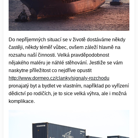
Do nepříjemných situací se v životě dostáváme někdy
častěji, někdy téměř vůbec, ovšem záleží hlavně na
rozsahu naší činnosti. Velká pravděpodobnost
nějakého maléru je náhlé stěhování. Jestliže se vám
naskytne příležitost co nejdříve opustit
http://www.dormeo.cz/clanky/signaly-rozchodu
pronajatý byt a bydlet ve vlastním, například po vyřízení
dědictví po rodičích, je to sice velká výhra, ale i možná
komplikace.