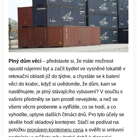
Plný dům věcí
– představte si, že máte možnost
opustit nájemní byt a začít bydlet ve vysněné lokalitě v
rekreační oblasti již do týdne, a chystáte se k balení
věcí do krabic, když si uvědomíte, že dům, kam se
nastěhujete, je plný stávajícího vybavení? V součtu s
vašimi předměty se tam prostě nevejdete, a než se
všemi věcmi proberete a vytřídíte, co se hodí, a co
vyhodíte, uplyne dalších čtrnáct dnů. Pro tyto účely se
skvěle hodí skladový kontejner. Stačí se podívat na
položku
pronájem kontejneru cena
a ověřit si smluvní