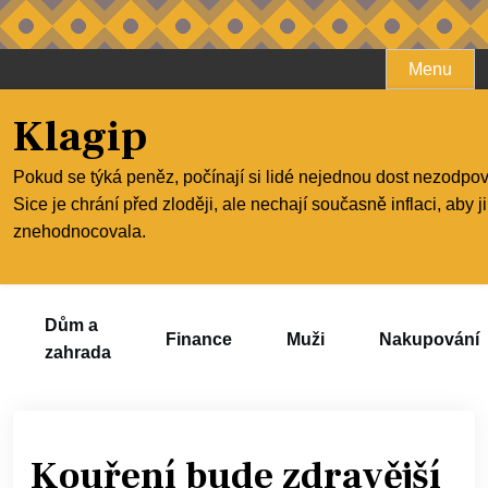
Skip
Menu
to
content
Klagip
Pokud se týká peněz, počínají si lidé nejednou dost nezodpo
Sice je chrání před zloději, ale nechají současně inflaci, aby j
znehodnocovala.
Dům a
Finance
Muži
Nakupování
zahrada
Kouření bude zdravější