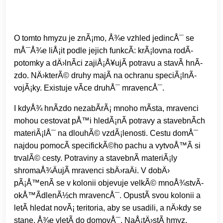
O tomto hmyzu je znÃ¡mo, Å¾e vzhled jedincÅ¯ se
mÅ¯Å¾e liÅ¡it podle jejich funkcÃ­: krÃ¡lovna rodÃ­
potomky a dÄ›lnÃ­ci zajiÅ¡Å¥ujÃ­ potravu a stavÃ­ hnÃ­
zdo. NÄ›kterÃ© druhy majÃ­ na ochranu speciÃ¡lnÃ­
vojÃ¡ky. Existuje vÃ­ce druhÅ¯ mravencÅ¯.
I kdyÅ¾ hnÃ­zdo nezabÃ­rÃ¡ mnoho mÃ­sta, mravenci
mohou cestovat pÅ™i hledÃ¡nÃ­ potravy a stavebnÃ­ch
materiÃ¡lÅ¯ na dlouhÃ© vzdÃ¡lenosti. Cestu domÅ¯
najdou pomocÃ­ specifickÃ©ho pachu a vytvoÅ™Ã­ si
trvalÃ© cesty. Potraviny a stavebnÃ­ materiÃ¡ly
shromaÅ¾ÄujÃ­ mravenci sbÄ›raÄi. V dobÄ›
pÃ¡Å™enÃ­ se v kolonii objevuje velkÃ© mnoÅ¾stvÃ­
okÅ™Ã­dlenÃ½ch mravencÅ¯. OpustÃ­ svou kolonii a
letÃ­ hledat novÃ¡ teritoria, aby se usadili, a nÄ›kdy se
stane, Å¾e vletÃ­ do domovÅ¯. NaÅ¡tÄ›stÃ­ hmyz,