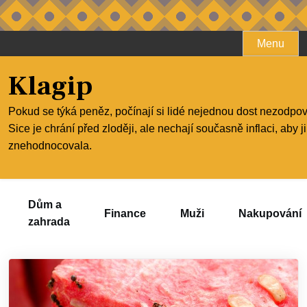
Skip
Menu
to
content
Klagip
Pokud se týká peněz, počínají si lidé nejednou dost nezodpo
Sice je chrání před zloději, ale nechají současně inflaci, aby j
znehodnocovala.
Dům a
Finance
Muži
Nakupování
zahrada