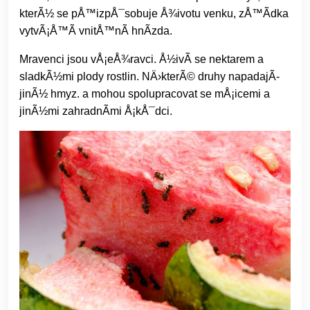
kterÃ½ se pÅ™izpÅ¯sobuje Å¾ivotu venku, zÅ™Ã­dka
vytvÃ¡Å™Ã­ vnitÅ™nÃ­ hnÃ­zda.
Mravenci jsou vÅ¡eÅ¾ravci. Å½ivÃ­ se nektarem a
sladkÃ½mi plody rostlin. NÄ›kterÃ© druhy napadajÃ­
jinÃ½ hmyz. a mohou spolupracovat se mÅ¡icemi a
jinÃ½mi zahradnÃ­mi Å¡kÅ¯dci.