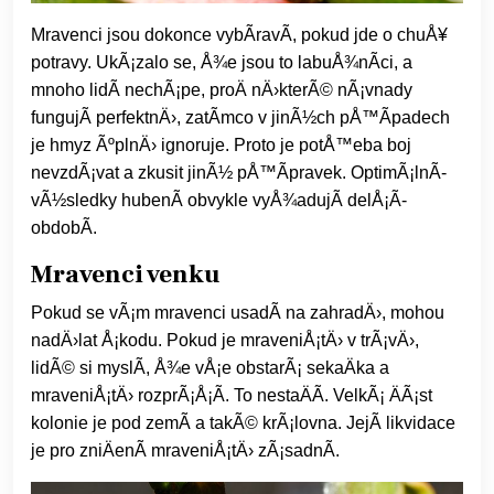
Mravenci jsou dokonce vybÃ­ravÃ­, pokud jde o chuÅ¥
potravy. UkÃ¡zalo se, Å¾e jsou to labuÅ¾nÃ­ci, a
mnoho lidÃ­ nechÃ¡pe, proÄ nÄ›kterÃ© nÃ¡vnady
fungujÃ­ perfektnÄ›, zatÃ­mco v jinÃ½ch pÅ™Ã­padech
je hmyz ÃºplnÄ› ignoruje. Proto je potÅ™eba boj
nevzdÃ¡vat a zkusit jinÃ½ pÅ™Ã­pravek. OptimÃ¡lnÃ­
vÃ½sledky hubenÃ­ obvykle vyÅ¾adujÃ­ delÅ¡Ã­
obdobÃ­.
Mravenci venku
Pokud se vÃ¡m mravenci usadÃ­ na zahradÄ›, mohou
nadÄ›lat Å¡kodu. Pokud je mraveniÅ¡tÄ› v trÃ¡vÄ›,
lidÃ© si myslÃ­, Å¾e vÅ¡e obstarÃ¡ sekaÄka a
mraveniÅ¡tÄ› rozprÃ¡Å¡Ã­. To nestaÄÃ­. VelkÃ¡ ÄÃ¡st
kolonie je pod zemÃ­ a takÃ© krÃ¡lovna. JejÃ­ likvidace
je pro zniÄenÃ­ mraveniÅ¡tÄ› zÃ¡sadnÃ­.