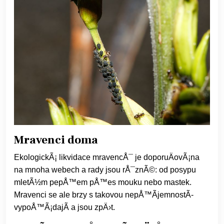
Mravenci doma
EkologickÃ¡
likvidace mravencÅ¯
je doporuÄovÃ¡na
na mnoha webech a rady jsou rÅ¯znÃ©: od posypu
mletÃ½m pepÅ™em pÅ™es mouku nebo mastek.
Mravenci se ale brzy s takovou nepÅ™Ã­jemnostÃ­
vypoÅ™Ã¡dajÃ­ a jsou zpÄ›t.