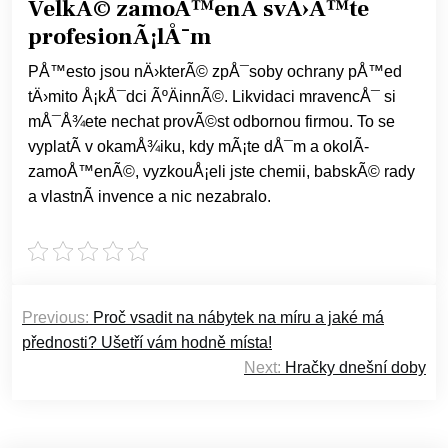
VelkÃ© zamoÅ™enÃ­ svÄ›Å™te
profesionÃ¡lÅ¯m
PÅ™esto jsou nÄ›kterÃ© zpÅ¯soby ochrany pÅ™ed
tÄ›mito Å¡kÅ¯dci ÃºÄinnÃ©. Likvidaci mravencÅ¯ si
mÅ¯Å¾ete nechat provÃ©st odbornou firmou. To se
vyplatÃ­ v okamÅ¾iku, kdy mÃ¡te dÅ¯m a okolÃ­
zamoÅ™enÃ©, vyzkouÅ¡eli jste chemii, babskÃ© rady
a vlastnÃ­ invence a nic nezabralo.
Navigace
Previous:
Proč vsadit na nábytek na míru a jaké má
pro
přednosti? Ušetří vám hodně místa!
příspěvek
Next:
Hračky dnešní doby