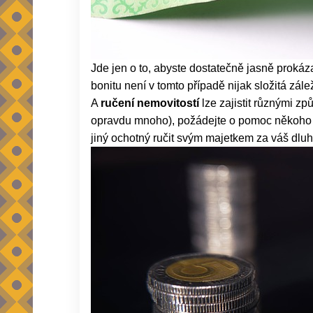
Jde jen o to, abyste dostatečně jasně prokáz
bonitu není v tomto případě nijak složitá zá
A
ručení nemovitostí
lze zajistit různými z
opravdu mnoho), požádejte o pomoc někoho dr
jiný ochotný ručit svým majetkem za váš dluh