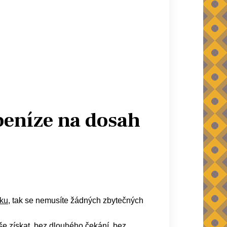
peníze na dosah
ku
, tak se nemusíte žádných zbytečných
še získat, bez dlouhého čekání, bez