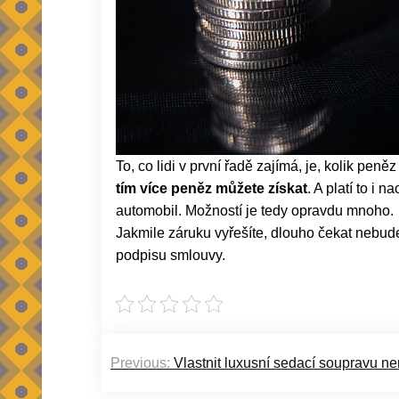
To, co lidi v první řadě zajímá, je, kolik pen
tím více peněz můžete získat
. A platí to i
automobil. Možností je tedy opravdu mnoho.
Jakmile záruku vyřešíte, dlouho čekat nebude
podpisu smlouvy.
Navigace
Previous:
Vlastnit luxusní sedací soupravu n
pro