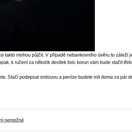
ěz si takto mohou půjčit. V případě nebankovního úvěru to záleží 
 naopak, k ručení za několik desítek tisíc korun vám bude stačit t
te. Stačí podepsat smlouvu a peníze budete mít doma za pár dní,
ení nemožné