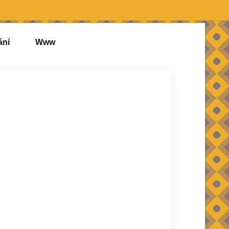
ání
Www